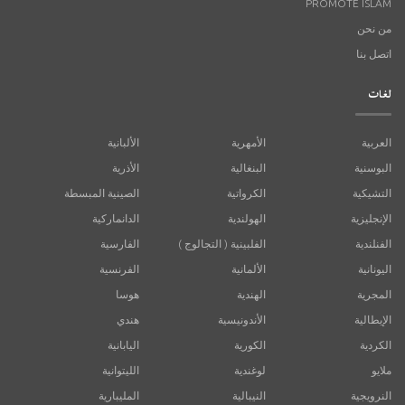
PROMOTE ISLAM
من نحن
اتصل بنا
لغات
العربية
الأمهرية
الألبانية
البوسنية
البنغالية
الأذرية
التشيكية
الكرواتية
الصينية المبسطة
الإنجليزية
الهولندية
الدانماركية
الفنلندية
الفلبينية ( التجالوج )
الفارسية
اليونانية
الألمانية
الفرنسية
المجرية
الهندية
هوسا
الإيطالية
الأندونيسية
هندي
الكردية
الكورية
اليابانية
ملايو
لوغندية
الليتوانية
النرويجية
النيبالية
المليبارية