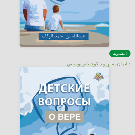
البشتوية
د ايمان په تړاو د کوچنيانو پوښتنې