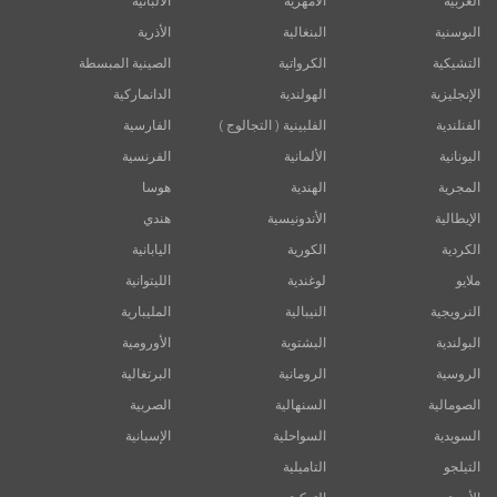
العربية
الأمهرية
الألبانية
البوسنية
البنغالية
الأذرية
التشيكية
الكرواتية
الصينية المبسطة
الإنجليزية
الهولندية
الدانماركية
الفنلندية
الفلبينية ( التجالوج )
الفارسية
اليونانية
الألمانية
الفرنسية
المجرية
الهندية
هوسا
الإيطالية
الأندونيسية
هندي
الكردية
الكورية
اليابانية
ملايو
لوغندية
الليتوانية
النرويجية
النيبالية
المليبارية
البولندية
البشتوية
الأورومية
الروسية
الرومانية
البرتغالية
الصومالية
السنهالية
الصربية
السويدية
السواحلية
الإسبانية
التيلجو
التاميلية