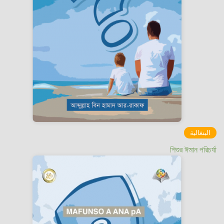
البنغالية
শিশুর ঈমান পরিচর্যা