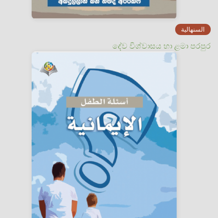
السنهالية
දේව විශ්වාසය හා ළමා පරපුර