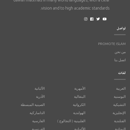
dawah materials in many world languages, with a clear
vision and to high academic standards.
تواصل
PROMOTE ISLAM
من نحن
اتصل بنا
لغات
العربية
الأمهرية
الألبانية
البوسنية
البنغالية
الأذرية
التشيكية
الكرواتية
الصينية المبسطة
الإنجليزية
الهولندية
الدانماركية
الفنلندية
الفلبينية ( التجالوج )
الفارسية
اليونانية
الألمانية
الفرنسية