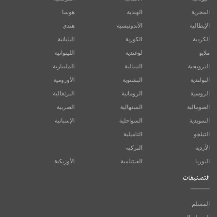
المجرية
الهندية
هوسا
الإيطالية
الأندونيسية
هندي
الكردية
الكورية
اليابانية
ملايو
لوغندية
الليتوانية
النرويجية
النيبالية
المليبارية
البولندية
البشتوية
الأورومية
الروسية
الرومانية
البرتغالية
الصومالية
السنهالية
الصربية
السويدية
السواحلية
الإسبانية
التيلجو
التاميلية
الأردية
التركية
اليوربا
الفيتنامية
الأوزبكية
التصنيفات
المسلم